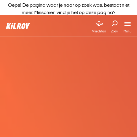
Oeps! De pagina waar je naar op zoek was, bestaat niet
meer. Misschien vind je het op deze pagina?
Menu
Vluchten
Zoek