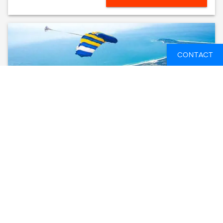
CONTACT
BYRON BAY TANDEM SKYDIVE 15,000FT
(WITH BYRON BAY TRANSFER)
BYRON BAY, AUSTRALIË
1 DAG
FROM
236 EUR
SEE AVAILABLE DATES