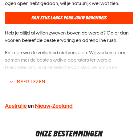
ogen open hebt gedaan, wil je natuurlijk wel wat zien.
KOM EENS LANGS VOOR JOUW DROOMREIS
Heb je altijd al willen zweven boven de wereld? Ga er dan
voor en beleef de beste ervaring en adrenaline rush.
En laten we de veiligheid niet vergeten. Wij werken alleen
samen met de beste skydive-operators ter wereld.
Hieronder vind je onze selectie van skydive jumps en
combi-pakketten die je nu bij ons kunt boeken.
MEER LEZEN
Open je valscherm en besef dat je het gedaan hebt...
Onbeschrijflijk!
Australië
en
Nieuw-Zeeland
ONZE BESTEMMINGEN