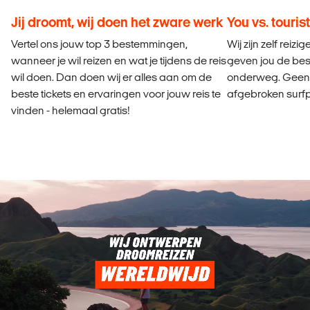
Jij droomt, wij doen het zware werk
You vs. tourist
Vertel ons jouw top 3 bestemmingen,
Wij zijn zelf reiz
wanneer je wil reizen en wat je tijdens de reis
geven jou de best
wil doen. Dan doen wij er alles aan om de
onderweg. Geen r
beste tickets en ervaringen voor jouw reis te
afgebroken surfp
vinden - helemaal gratis!