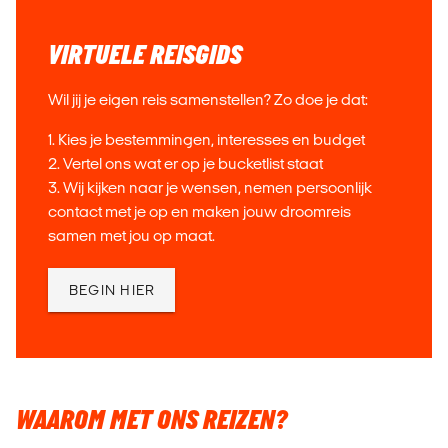
VIRTUELE REISGIDS
Wil jij je eigen reis samenstellen? Zo doe je dat:
1. Kies je bestemmingen, interesses en budget
2. Vertel ons wat er op je bucketlist staat
3. Wij kijken naar je wensen, nemen persoonlijk
contact met je op en maken jouw droomreis
samen met jou op maat.
BEGIN HIER
WAAROM MET ONS REIZEN?