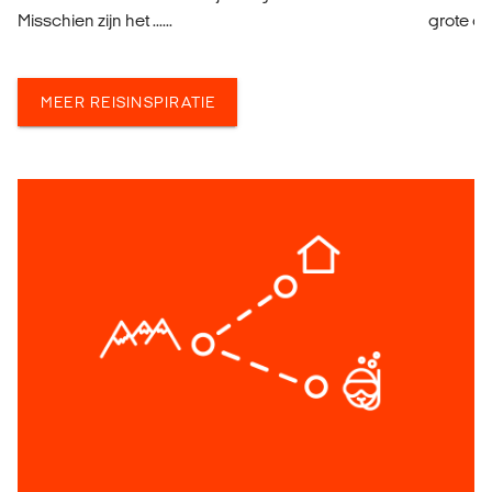
Misschien zijn het ......
grote ov
MEER REISINSPIRATIE