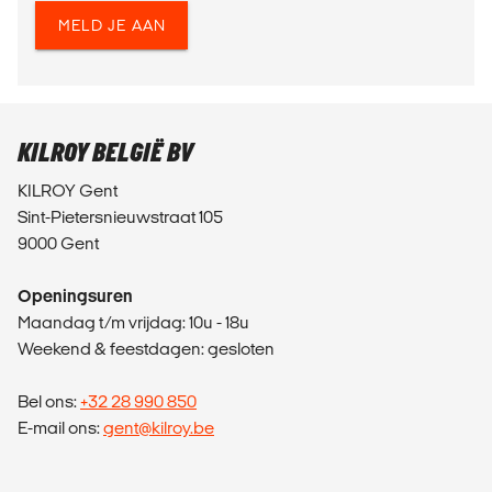
MELD JE AAN
KILROY BELGIË BV
KILROY Gent
Sint-Pietersnieuwstraat 105
9000 Gent
Openingsuren
Maandag t/m vrijdag: 10u - 18u
Weekend & feestdagen: gesloten
Bel ons:
+32 28 990 850
E-mail ons:
gent@kilroy.be