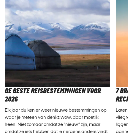
DE BESTE REISBESTEMMINGEN VOOR
7 DRO
2026
RECHT
Elk jaar duiken er weer nieuwe bestemmingen op
Laten w
waar je meteen van denkt: wow, daar moet ik
vliegro
heen! Niet zomaar omdat ze “nieuw” zijn, maar
liggen 
omdat ze iets hebben dat je nergens anders vindt.
aanhoud