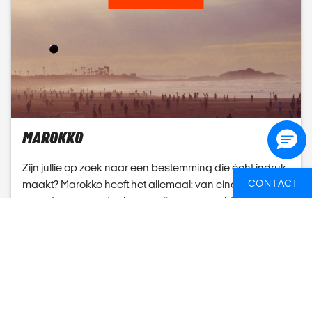
MAROKKO
Zijn jullie op zoek naar een bestemming die écht indruk
CONTACT
maakt? Marokko heeft het allemaal: van eindeloze
stranden en goudgele woestijnen tot weelderige
oases en de ruige toppen van het Atlasgebergte. Een
gr...
LEES MEER
GROEPSBOEKING