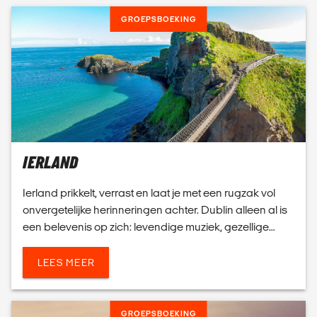
GROEPSBOEKING
IERLAND
Ierland prikkelt, verrast en laat je met een rugzak vol
onvergetelijke herinneringen achter. Dublin alleen al is
een belevenis op zich: levendige muziek, gezellige
pubs en stevige Ierse kost – precies wat d...
LEES MEER
GROEPSBOEKING