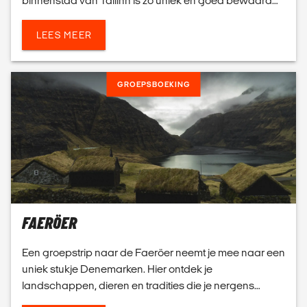
binnenstad van Tallinn is zo uniek en goed bewaard
gebleven dat deze met recht op de UNESCO
Werelderfgoedlijst staa...
LEES MEER
GROEPSBOEKING
FAERÖER
Een groepstrip naar de Faeröer neemt je mee naar een
uniek stukje Denemarken. Hier ontdek je
landschappen, dieren en tradities die je nergens
anders vindt. Bereid je voor op een reis vol ruige natuur,