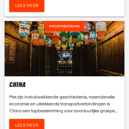
avont...
LEES MEER
GROEPSBOEKING
CHINA
Met zijn indrukwekkende geschiedenis, razendsnelle
economie en uitstekende transportverbindingen is
China een topbestemming voor avontuurlijke groepen.
Wij stellen je reis samen op basis van jouw wensen,
bu...
LEES MEER