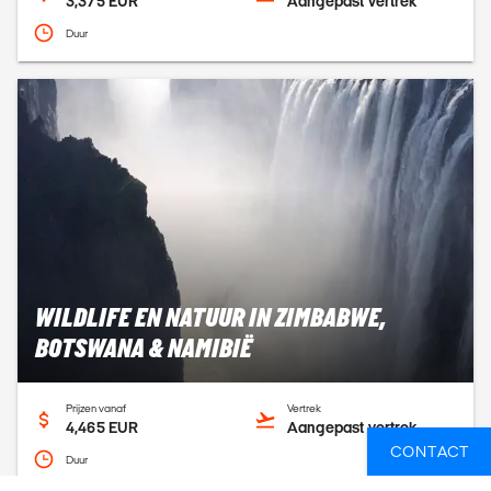
3,375 EUR
Aangepast vertrek
Duur
WILDLIFE EN NATUUR IN ZIMBABWE,
BOTSWANA & NAMIBIË
Prijzen vanaf
Vertrek
4,465 EUR
Aangepast vertrek
CONTACT
Duur