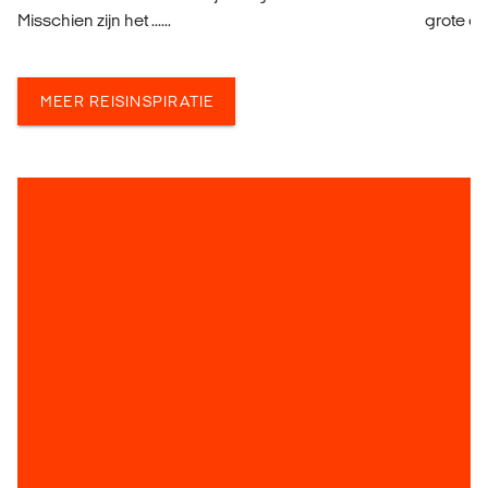
Misschien zijn het ......
grote ov
MEER REISINSPIRATIE