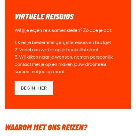
VIRTUELE REISGIDS
Wil jij je eigen reis samenstellen? Zo doe je dat:
1. Kies je bestemmingen, interesses en budget
2. Vertel ons wat er op je bucketlist staat
3. Wij kijken naar je wensen, nemen persoonlijk
contact met je op en maken jouw droomreis
samen met jou op maat.
BEGIN HIER
WAAROM MET ONS REIZEN?