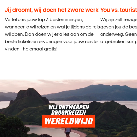
Jij droomt, wij doen het zware werk
You vs. tourist
Vertel ons jouw top 3 bestemmingen,
Wij zijn zelf reiz
wanneer je wil reizen en wat je tijdens de reis
geven jou de best
wil doen. Dan doen wij er alles aan om de
onderweg. Geen r
beste tickets en ervaringen voor jouw reis te
afgebroken surfp
vinden - helemaal gratis!