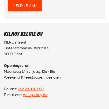
MELD JE AAN
KILROY BELGIË BV
KILROY Gent
Sint-Pietersnieuwstraat 105
9000 Gent
Openingsuren
Maandag t/m vrijdag: 10u - 18u
Weekend & feestdagen: gesloten
Bel ons:
+32 28 990 850
E-mail ons:
gent@kilroy.be