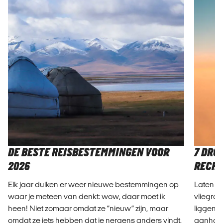
DE BESTE REISBESTEMMINGEN VOOR
7 DRO
2026
RECHT
Elk jaar duiken er weer nieuwe bestemmingen op
Laten w
waar je meteen van denkt: wow, daar moet ik
vliegro
heen! Niet zomaar omdat ze “nieuw” zijn, maar
liggen 
omdat ze iets hebben dat je nergens anders vindt.
aanhoud