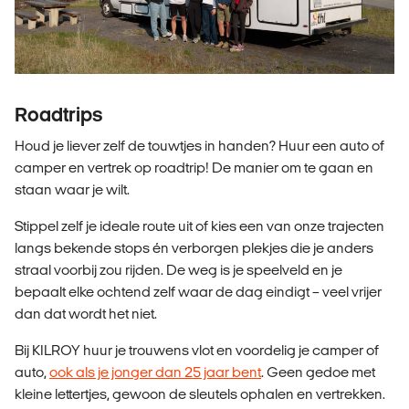
Roadtrips
Houd je liever zelf de touwtjes in handen? Huur een auto of
camper en vertrek op roadtrip! De manier om te gaan en
staan waar je wilt.
Stippel zelf je ideale route uit of kies een van onze trajecten
langs bekende stops én verborgen plekjes die je anders
straal voorbij zou rijden. De weg is je speelveld en je
bepaalt elke ochtend zelf waar de dag eindigt – veel vrijer
dan dat wordt het niet.
Bij KILROY huur je trouwens vlot en voordelig je camper of
auto,
ook als je jonger dan 25 jaar bent
. Geen gedoe met
kleine lettertjes, gewoon de sleutels ophalen en vertrekken.