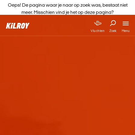
Oeps! De pagina waar je naar op zoek was, bestaat niet
meer. Misschien vind je het op deze pagina?
Menu
Vluchten
Zoek