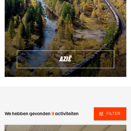
AZIË
We hebben gevonden
9
activiteiten
FILTER