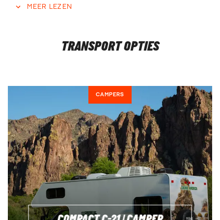
MEER LEZEN
BELANGRIJKE INFORMATIE
Het hoogseizoen voor campers in Amerika loopt van eind
TRANSPORT OPTIES
mei t/m begin oktober. De regel geldt meestal hoe eerder je
boekt, hoe voordeliger. Zodra de beschikbaarheid minder
wordt, worden de campers duurder. Wacht dus niet te lang
met boeken.
CAMPERS
COMPACT C-21 | CAMPER