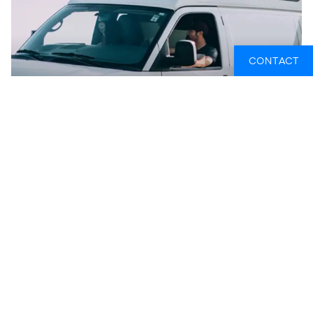
CONTACT
KUGA | TRAVELLERS AUTOBARN
HULP NODIG?
Wij helpen je graag met beslissen welke camper het
beste bij jouw budget en geplande reis past. Het