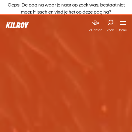
Oeps! De pagina waar je naar op zoek was, bestaat niet
meer. Misschien vind je het op deze pagina?
Menu
Vluchten
Zoek