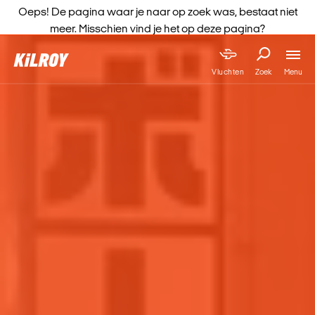
Oeps! De pagina waar je naar op zoek was, bestaat niet
meer. Misschien vind je het op deze pagina?
Menu
Vluchten
Zoek