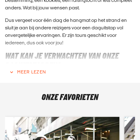
bestemming, een kookles, een raftingtocht of iets compleet
anders. Wat bij jouw wensen past.
Dus vergeet voor één dag de hangmat op het strand en
sluit je aan bij andere reizigers voor een daguitstap vol
onvergetelijke ervaringen. Er zijn tours geschikt voor
iedereen, dus ook voor jou!
WAT KAN JE VERWACHTEN VAN ONZE
DAGUITSTAPPEN?
MEER LEZEN
Wel, ten eerste kun je altijd verwachten dat de tour goed
georganiseerd is. We werken samen met de coolste
Engelstalige partners en zij zullen ervoor zorgen dat je een
ONZE FAVORIETEN
te gek avontuur beleeft, ongeacht welke dagtrip je ook kiest.
Of het nu gaat om schilderachtige dagtours, culturele en
inzichtelijke dagtours of zelfs actieve dagtours, je zult er
zeker van zijn dat je een volledige dag krijgt die de moeite
waard is. Omdat sommige van deze daguitstappen actief
zijn, moet je niet bang zijn om af en toe te zweten - dat is net