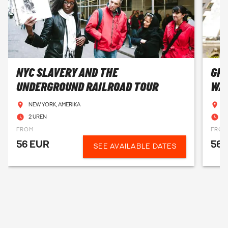
de bedoeling. Je zult het geweldig vinden!
NYC SLAVERY AND THE
GRE
UNDERGROUND RAILROAD TOUR
WA
NEW YORK, AMERIKA
N
2 UREN
2
FROM
FRO
56 EUR
56 
SEE AVAILABLE DATES