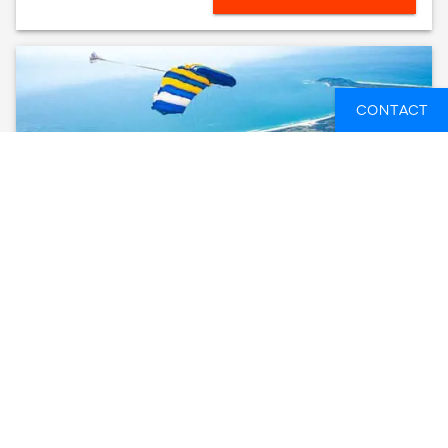
CONTACT
BYRON BAY TANDEM SKYDIVE 15,000FT
(WITH BYRON BAY TRANSFER)
BYRON BAY, AUSTRALIË
1 DAG
FROM
236 EUR
SEE AVAILABLE DATES