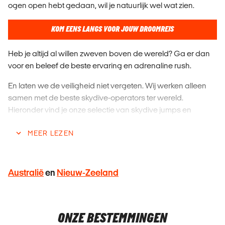
ogen open hebt gedaan, wil je natuurlijk wel wat zien.
KOM EENS LANGS VOOR JOUW DROOMREIS
Heb je altijd al willen zweven boven de wereld? Ga er dan
voor en beleef de beste ervaring en adrenaline rush.
En laten we de veiligheid niet vergeten. Wij werken alleen
samen met de beste skydive-operators ter wereld.
Hieronder vind je onze selectie van skydive jumps en
combi-pakketten die je nu bij ons kunt boeken.
MEER LEZEN
Open je valscherm en besef dat je het gedaan hebt...
Onbeschrijflijk!
Australië
en
Nieuw-Zeeland
ONZE BESTEMMINGEN