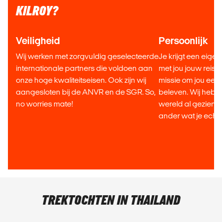
KILROY?
Veiligheid
Persoonlijk
Wij werken met zorgvuldig geselecteerde
Je krijgt een eigen
internationale partners die voldoen aan
met jou jouw reis s
onze hoge kwaliteitseisen. Ook zijn wij
missie om jou een t
aangesloten bij de ANVR en de SGR. So,
beleven. Wij heb
no worries mate!
wereld al gezien,
ander wat je echt
TREKTOCHTEN IN THAILAND