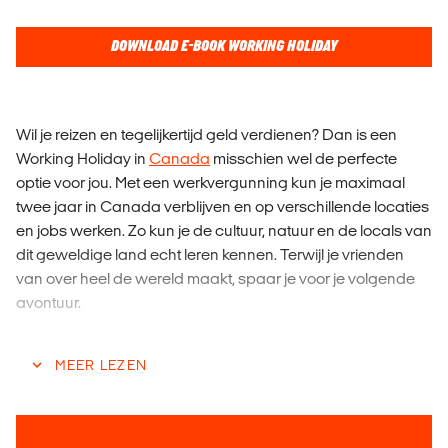
DOWNLOAD E-BOOK WORKING HOLIDAY
Wil je reizen en tegelijkertijd geld verdienen? Dan is een
Working Holiday in
Canada
misschien wel de perfecte
optie voor jou. Met een werkvergunning kun je maximaal
twee jaar in Canada verblijven en op verschillende locaties
en jobs werken. Zo kun je de cultuur, natuur en de locals van
dit geweldige land echt leren kennen. Terwijl je vrienden
van over heel de wereld maakt, spaar je voor je volgende
avontuur.
Canada hoort zonder twijfel bij de beste
MEER LEZEN
wintersportgebieden ter wereld en de winterseizoenen zijn
er onvergetelijk. Perfecte sneeuwcondities, een bruisend
nachtleven en prachtige uitzichten kan jouw dagelijkse
realiteit worden tijdens een Working Holiday in Canada.