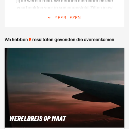
jij de wereld rond. We hebben hieronder enkele
voorbeelden voor je samengesteld. Zitten jouw
bestemmingen er niet tussen? Geen paniek, jij
MEER LEZEN
hebt vast ergens een lijst met plaatsen die je heel
graag wilt bezoeken. Bezorg die aan ons en wij
maken de droomreis van je leven!
We hebben
6
resultaten gevonden die overeenkomen
CONTACTEER EEN REISEXPERT
HET WERELDTICKET ALS BASIS
De basis van je wereldreis is het wereldticket.
Anders dan bij retourtickets is een wereldticket
samenstellen nog altijd echt specialistenwerk. Je
hebt namelijk te maken met meerdere tickets van
verschillende vliegmaatschappijen, met als gevolg
dat er heel wat verschillende regels en
WERELDREIS OP MAAT
uitzonderingen op jouw wereldreis van toepassing
zijn. Je wil natuurlijk niet ergens halverwege je reis