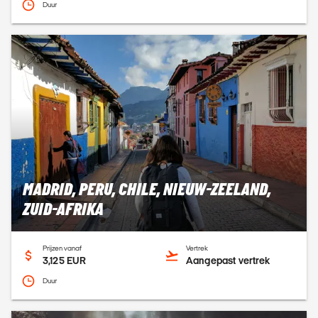
Duur
MADRID, PERU, CHILE, NIEUW-ZEELAND,
ZUID-AFRIKA
Prijzen vanaf
Vertrek
3,125 EUR
Aangepast vertrek
Duur