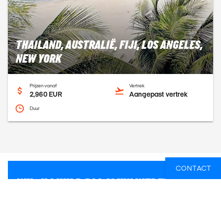
THAILAND, AUSTRALIË, FIJI, LOS ANGELES,
NEW YORK
Prijzen vanaf
Vertrek
2,960 EUR
Aangepast vertrek
Duur
CONTACT
WIL JIJ HULP BIJ JOUW WERELDREIS
SAMEN TE STELLEN?
Wij houden van reizen en delen graag onze tips en