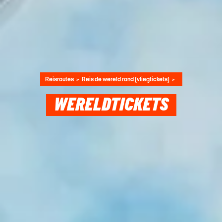
Reisroutes
Reis de wereld rond (vliegtickets)
WERELDTICKETS