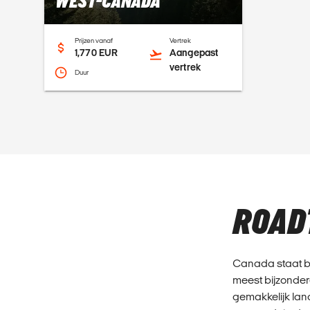
WEST-CANADA
Prijzen vanaf
Vertrek
1,770 EUR
Aangepast
vertrek
Duur
ROAD
Canada staat be
meest bijzonder
gemakkelijk lan