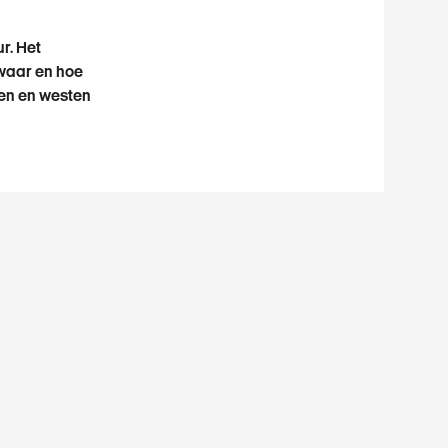
r. Het
 waar en hoe
ten en westen