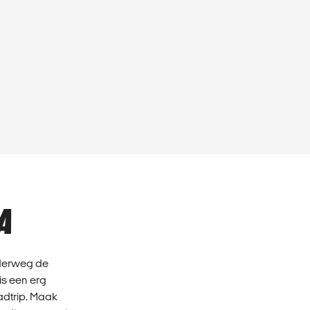
A
nderweg de
is een erg
adtrip. Maak