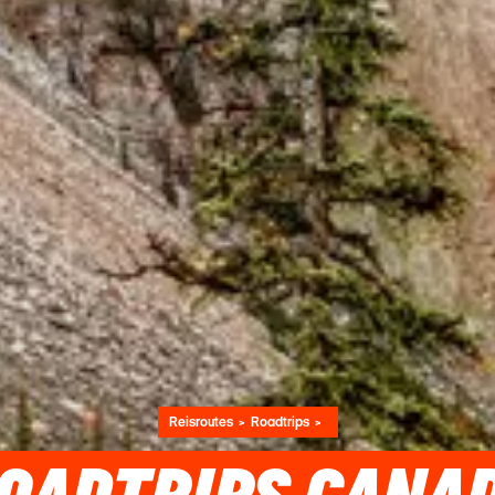
Reisroutes
Roadtrips