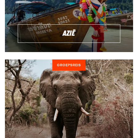
AZIË
GROEPSREIS