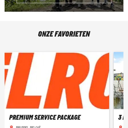
ONZE FAVORIETEN
PREMIUM SERVICE PACKAGE
3 D
BRUSSEL, BELGIË
K