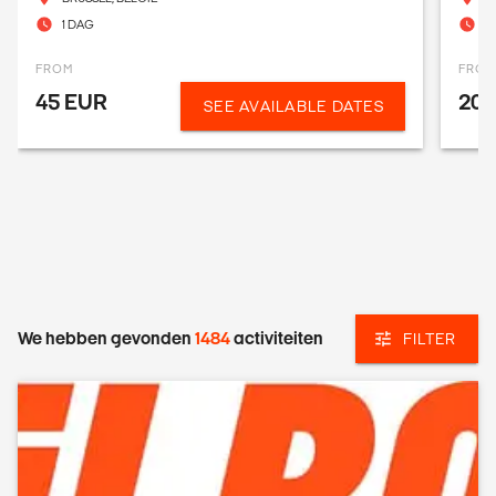
1 DAG
3
FROM
FRO
45 EUR
201
SEE AVAILABLE DATES
We hebben gevonden
1484
activiteiten
FILTER