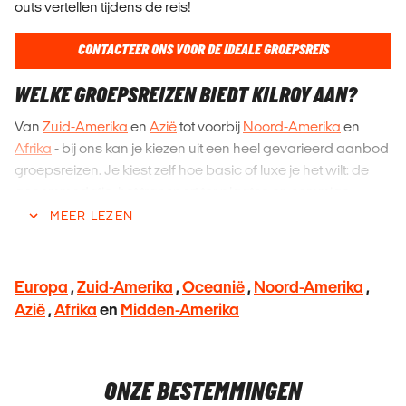
outs vertellen tijdens de reis!
CONTACTEER ONS VOOR DE IDEALE GROEPSREIS
WELKE GROEPSREIZEN BIEDT KILROY AAN?
Van
Zuid-Amerika
en
Azië
tot voorbij
Noord-Amerika
en
Afrika
- bij ons kan je kiezen uit een heel gevarieerd aanbod
groepsreizen. Je kiest zelf hoe basic of luxe je het wilt: de
accommodatie, het transport ter plaatse en sommige
maaltijden zijn inbegrepen. Daarnaast heb je veel vrijheid
MEER LEZEN
om tijdens je vrije tijd op eigen houtje de bestemming te
verkennen.
Europa
,
Zuid-Amerika
,
Oceanië
,
Noord-Amerika
,
REIZEN IN INTERNATIONALE GROEP
Azië
,
Afrika
en
Midden-Amerika
Wij geloven dat erop uit gaan en de wereld verkennen het
leukst is om samen met andere mensen te doen! Onze
groepsreizen zijn voor de avontuurlijke en nieuwsgierige
ONZE BESTEMMINGEN
geesten die samen met andere gelijkgestemde reizigers de