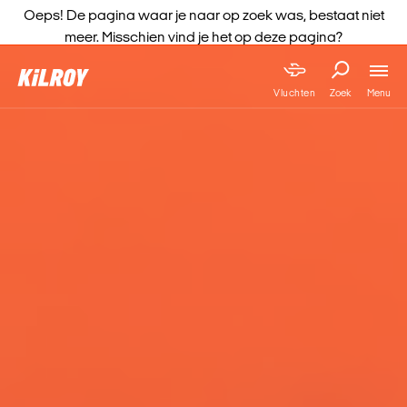
Oeps! De pagina waar je naar op zoek was, bestaat niet
meer. Misschien vind je het op deze pagina?
Menu
Vluchten
Zoek