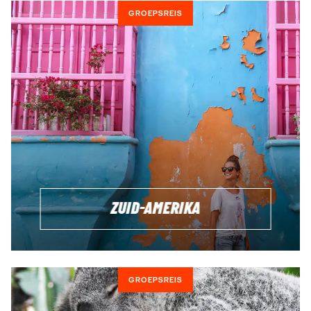
Onze Tripmates reizen zijn avontuurlijke groepsreizen voor
GROEPSREIS
jongvolwassenen van 18 tot 24 jaar en 23 tot 31 jaar. We
hebben een uniek concept gecreëerd dat avontuur,
ontspanning en groepsactiviteiten combineert tot een
epische reis. Wil je graag een korte pauze nemen van het
dagelijks leven, maar toch nieuwe skills leren, andere
culturen ontdekken, en prachtige landschappen spotten?
Dan is een Tripmates-reis ideaal voor jou! Boek makkelijk
online je spot.
WELKE TRIPMATES PAST BIJ MIJ?
ZUID-AMERIKA
GROEPSREIS