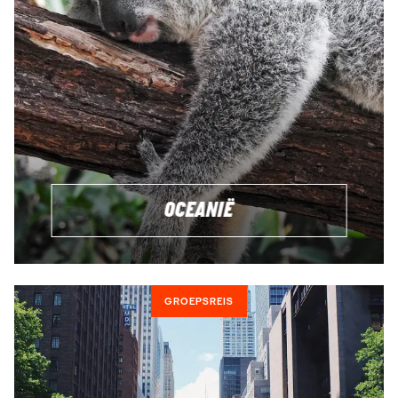
OCEANIË
GROEPSREIS