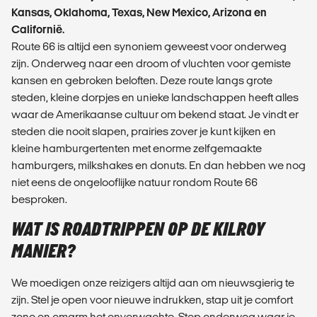
Kansas, Oklahoma, Texas, New Mexico, Arizona en
Californië.
Route 66 is altijd een synoniem geweest voor onderweg
zijn. Onderweg naar een droom of vluchten voor gemiste
kansen en gebroken beloften. Deze route langs grote
steden, kleine dorpjes en unieke landschappen heeft alles
waar de Amerikaanse cultuur om bekend staat. Je vindt er
steden die nooit slapen, prairies zover je kunt kijken en
kleine hamburgertenten met enorme zelfgemaakte
hamburgers, milkshakes en donuts. En dan hebben we nog
niet eens de ongelooflijke natuur rondom Route 66
besproken.
WAT IS ROADTRIPPEN OP DE KILROY
MANIER?
We moedigen onze reizigers altijd aan om nieuwsgierig te
zijn. Stel je open voor nieuwe indrukken, stap uit je comfort
zone en omarm het onverwachte. Stop onderweg waar je