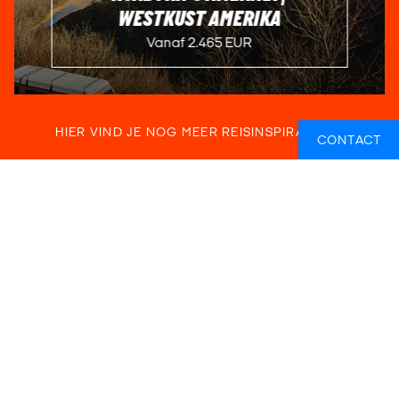
WESTKUST AMERIKA
Vanaf 2.465 EUR
HIER VIND JE NOG MEER REISINSPIRATIE
CONTACT
We hebben gevonden
28
activiteiten
FILTER