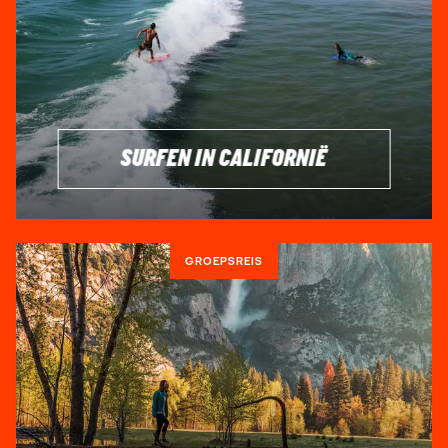
aan tijd (en geld), denk dan eens aan een
kust-tot-kust
roadtrip
.
Rijden van de westkust naar de oostkust van het land is
één van die Amerikaanse ervaringen die niet in woorden uit
te drukken valt. Voor ons Europeanen is het moeilijk te
SURFEN IN CALIFORNIË
bevatten dat je dagenlang in hetzelfde land kunt rijden. Elke
staat waar je doorheen rijdt heeft zijn eigen charme,
gewoontes, klimaat en geschiedenis. Een reis naar de
Verenigde Staten gaat om de ervaring en er is geen manier
van reizen die dit meer doet dan
een Amerikaanse roadtrip
.
GROEPSREIS
Heb je geen rijbewijs? Of reis je alleen en wil je graag
andere reizigers ontmoeten? Ga dan mee op
een
groepsreis
samen met een lokale gids en andere
internationale reizigers. Op die manier kun je tijdens je reis
door Amerika de highlights ook supergoed ontdekken.
BESTE REISTIJD